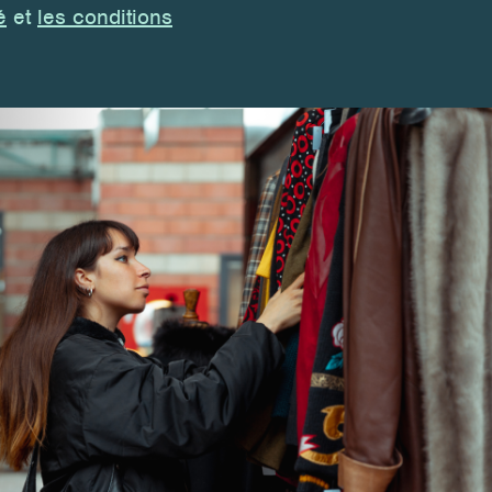
é
et
les
conditions