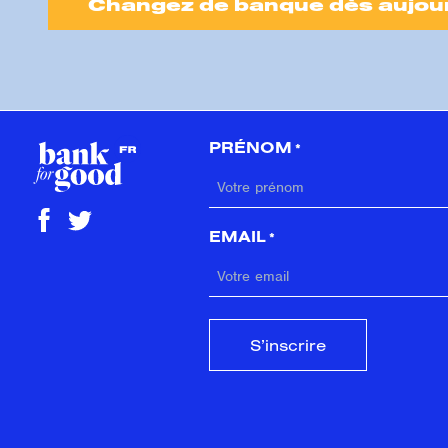
Changez de banque dès aujour
PRÉNOM
*
FIRST
EMAIL
*