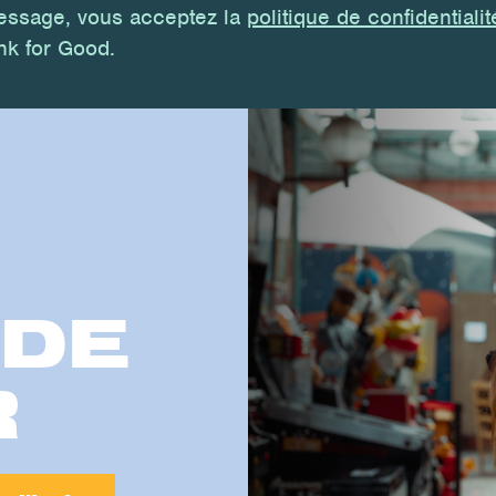
essage, vous acceptez la
politique
de
confidentialit
k for Good.
 DE
R